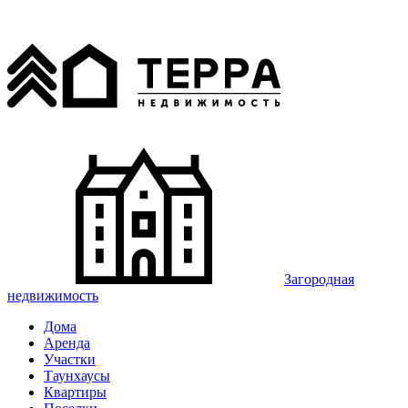
Загородная
недвижимость
Дома
Аренда
Участки
Таунхаусы
Квартиры