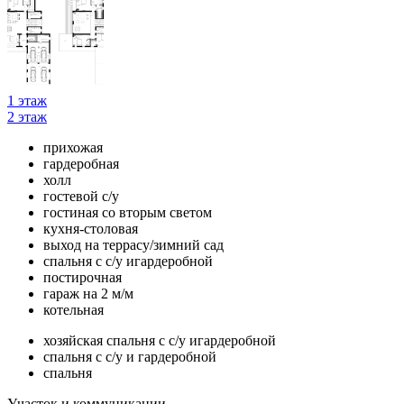
1 этаж
2 этаж
прихожая
гардеробная
холл
гостевой с/у
гостиная со вторым светом
кухня-столовая
выход на террасу/зимний сад
спальня с с/у игардеробной
постирочная
гараж на 2 м/м
котельная
хозяйская спальня с с/у игардеробной
спальня с с/у и гардеробной
спальня
Участок и коммуникации