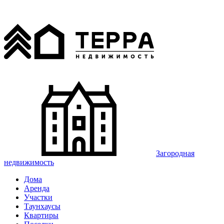
Загородная
недвижимость
Дома
Аренда
Участки
Таунхаусы
Квартиры