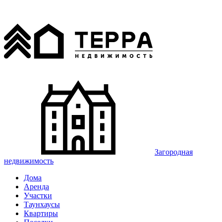
Загородная
недвижимость
Дома
Аренда
Участки
Таунхаусы
Квартиры