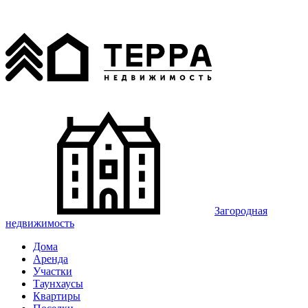
Загородная
недвижимость
Дома
Аренда
Участки
Таунхаусы
Квартиры