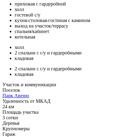
прихожая с гардеробной
холл
гостевой с/у
кухня-столовая-гостиная с камином
выход на участок/террасу
спальня/кабинет
котельная
холл
2 спальни с с/у и гардеробными
кладовая
2 спальни с с/у и гардеробными
кладовая
Участок и коммуникации
Поселок
Парк Авеню
Удаленность от МКАД
24 км
Площадь участка
3 сотки
Деревья
Крупномеры
Гараж