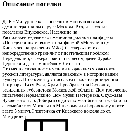
Описание поселка
ДСК «Мичуринец» — посёлок в Новомосковском
административном округе Москвы. Входит в состав
поселения Внуковское. Население на
Расположен недалеко от железнодорожной платформы
«Переделкино» и рядом с платформой «Мичуринец»
Киевского направления МЖД. С северо-востока
непосредственно граничит с писательским посёлком
Переделкино, с севера граничит с лесом, дачей Зураба
Церетели и дачным посёлком Литгазеты.
Это место, связанное с именами выдающихся классиков
русской литературы, является знаковым в истории нашей
культуры. По-соседству с поселком находятся резиденция
Патриарха Всея Руси, Храм Преображения Господня,
резиденция губернатора Московской области, Дом творчества
писателей Переделкино, Дом-музей Пастернака, Окуджавы,
Чуковского и др. Добираться до этих мест быстро и удобно на
автомобиле от Москвы по Минскому или Боровскому шоссе
всего 5 минут.Электричка от Киевского вокзала до ст.
Мичуринец