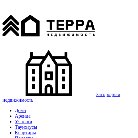
Загородная
недвижимость
Дома
Аренда
Участки
Таунхаусы
Квартиры