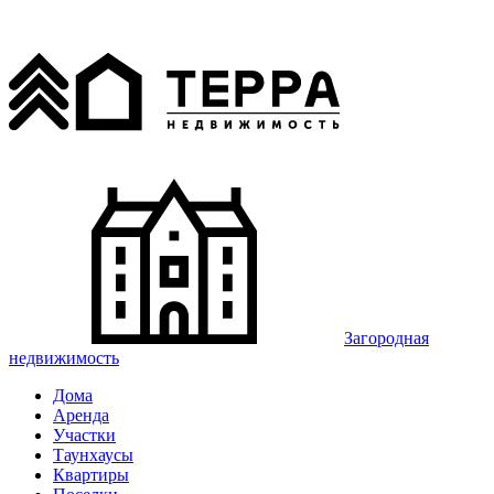
Загородная
недвижимость
Дома
Аренда
Участки
Таунхаусы
Квартиры