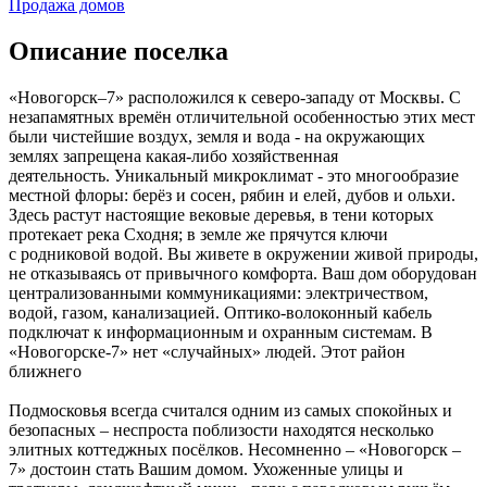
Продажа домов
Описание поселка
«Новогорск–7» расположился к северо-западу от Москвы. С
незапамятных времён отличительной особенностью этих мест
были чистейшие воздух, земля и вода - на окружающих
землях запрещена какая-либо хозяйственная
деятельность. Уникальный микроклимат - это многообразие
местной флоры: берёз и сосен, рябин и елей, дубов и ольхи.
Здесь растут настоящие вековые деревья, в тени которых
протекает река Сходня; в земле же прячутся ключи
с родниковой водой. Вы живете в окружении живой природы,
не отказываясь от привычного комфорта. Ваш дом оборудован
централизованными коммуникациями: электричеством,
водой, газом, канализацией. Оптико-волоконный кабель
подключат к информационным и охранным системам. В
«Новогорске-7» нет «случайных» людей. Этот район
ближнего
Подмосковья всегда считался одним из самых спокойных и
безопасных – неспроста поблизости находятся несколько
элитных коттеджных посёлков. Несомненно – «Новогорск –
7» достоин стать Вашим домом. Ухоженные улицы и