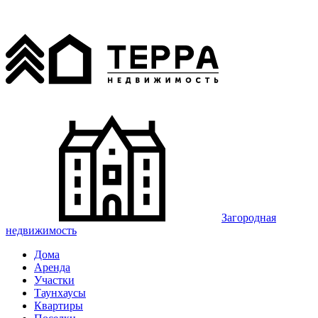
Загородная
недвижимость
Дома
Аренда
Участки
Таунхаусы
Квартиры