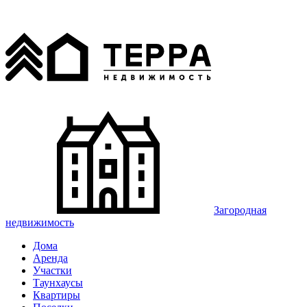
Загородная
недвижимость
Дома
Аренда
Участки
Таунхаусы
Квартиры