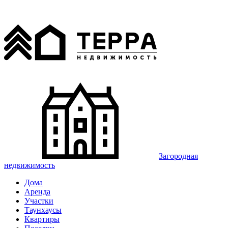
Загородная
недвижимость
Дома
Аренда
Участки
Таунхаусы
Квартиры