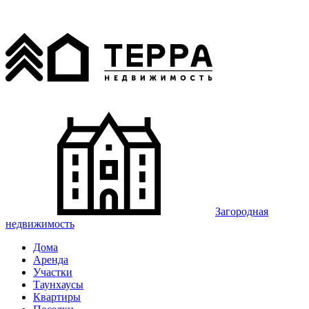
Загородная
недвижимость
Дома
Аренда
Участки
Таунхаусы
Квартиры