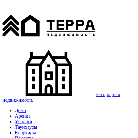
Загородная
недвижимость
Дома
Аренда
Участки
Таунхаусы
Квартиры