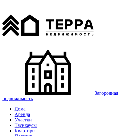
Загородная
недвижимость
Дома
Аренда
Участки
Таунхаусы
Квартиры