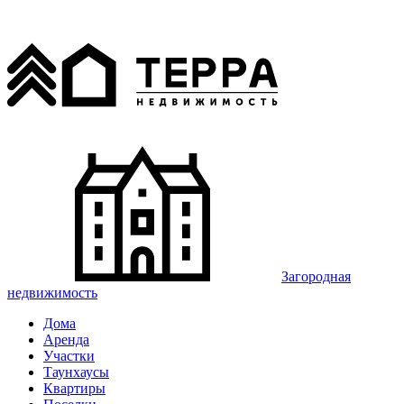
Загородная
недвижимость
Дома
Аренда
Участки
Таунхаусы
Квартиры