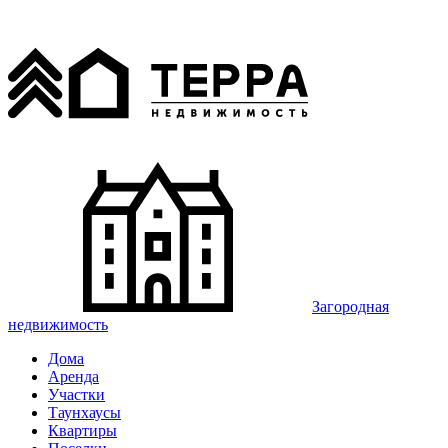
Загородная
недвижимость
Дома
Аренда
Участки
Таунхаусы
Квартиры